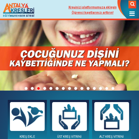
Kreşinizi platformumuza ekleyin
Öğrenci kayıtlarınızı arttırın!
KREŞ EKLE
ÜST KREŞ VİTRİNİ
ALT KREŞ VİTRİNİ