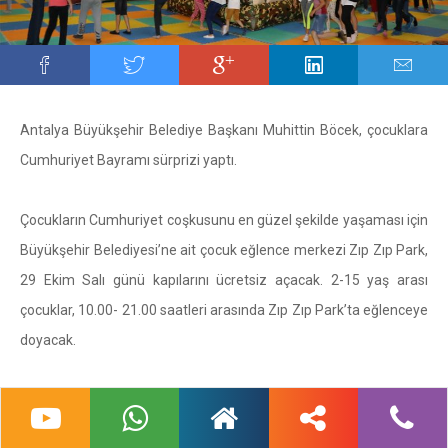
Antalya Büyükşehir Belediye Başkanı Muhittin Böcek, çocuklara
Cumhuriyet Bayramı sürprizi yaptı.
Çocukların Cumhuriyet coşkusunu en güzel şekilde yaşaması için
Büyükşehir Belediyesi’ne ait çocuk eğlence merkezi Zıp Zıp Park,
29 Ekim Salı günü kapılarını ücretsiz açacak. 2-15 yaş arası
çocuklar, 10.00- 21.00 saatleri arasında Zıp Zıp Park’ta eğlenceye
doyacak.
Büyükşehir Belediyesi ANET A.Ş tarafından işletilen kapalı oyun
parkı Zıp Zıp Park’ın içinde şişme ünite oyun grupları, trambolin,