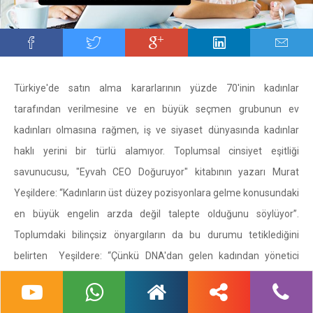
Türkiye'de satın alma kararlarının yüzde 70'inin kadınlar
tarafından verilmesine ve en büyük seçmen grubunun ev
kadınları olmasına rağmen, iş ve siyaset dünyasında kadınlar
haklı yerini bir türlü alamıyor. Toplumsal cinsiyet eşitliği
savunucusu, "Eyvah CEO Doğuruyor" kitabının yazarı Murat
Yeşildere: “Kadınların üst düzey pozisyonlara gelme konusundaki
en büyük engelin arzda değil talepte olduğunu söylüyor”.
Toplumdaki bilinçsiz önyargıların da bu durumu tetiklediğini
belirten Yeşildere: “Çünkü DNA'dan gelen kadından yönetici
olmaz, kadından iş insanı olmaz, kadından sporcu olmaz, sanatçı
olmaz, ağır kaldıramaz, geç çalışamaz, akşam yemeğe çıkamaz