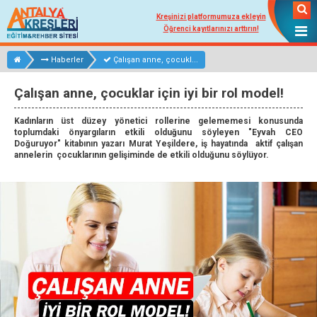
Kreşinizi platformumuza ekleyin
Öğrenci kayıtlarınızı arttırın!
Haberler
Çalışan anne, çocukl...
Çalışan anne, çocuklar için iyi bir rol model!
Kadınların üst düzey yönetici rollerine gelememesi konusunda
toplumdaki önyargıların etkili olduğunu söyleyen "Eyvah CEO
Doğuruyor" kitabının yazarı Murat Yeşildere, iş hayatında aktif çalışan
annelerin çocuklarının gelişiminde de etkili olduğunu söylüyor.