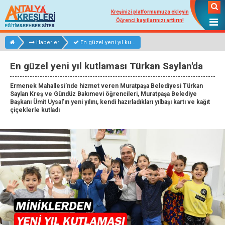
Kreşinizi platformumuza ekleyin
Öğrenci kayıtlarınızı arttırın!
Haberler
En güzel yeni yıl ku...
En güzel yeni yıl kutlaması Türkan Saylan'da
Ermenek Mahallesi’nde hizmet veren Muratpaşa Belediyesi Türkan
Saylan Kreş ve Gündüz Bakımevi öğrencileri, Muratpaşa Belediye
Başkanı Ümit Uysal’ın yeni yılını, kendi hazırladıkları yılbaşı kartı ve kağıt
çiçeklerle kutladı