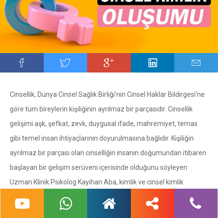
Cinsellik, Dünya Cinsel Sağlık Birliği’nin Cinsel Haklar Bildirgesi’ne
göre tüm bireylerin kişiliğinin ayrılmaz bir parçasıdır. Cinsellik
gelişimi aşk, şefkat, zevk, duygusal ifade, mahremiyet, temas
gibi temel insan ihtiyaçlarının doyurulmasına bağlıdır. Kişiliğin
ayrılmaz bir parçası olan cinselliğin insanın doğumundan itibaren
başlayan bir gelişim serüveni içerisinde olduğunu söyleyen
Uzman Klinik Psikolog Kayıhan Aba, kimlik ve cinsel kimlik
kavramlarını ise şöyle açıklıyor: “Kimliği bir insanın kim olduğu ve
onun kişiliğine ilişkin özellikler olarak tanımlayabiliriz. Cinsel kimlik