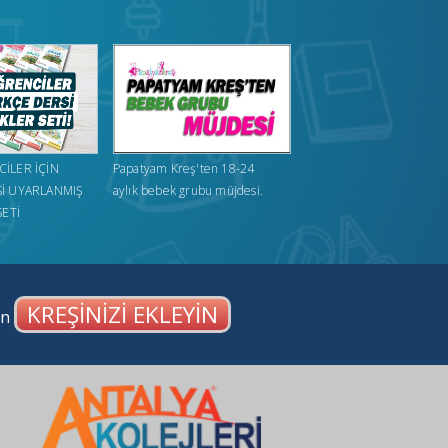
İLER İÇİN
Papatyam Kreş'ten 18-24
İ UYARLANMIŞ
aylık bebek grubu müjdesi.
SETİ
KREŞİNİZİ EKLEYİN
en