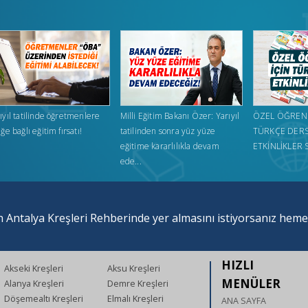
ıyıl tatilinde öğretmenlere
Milli Eğitim Bakanı Özer: Yarıyıl
ÖZEL ÖĞRENC
eğe bağlı eğitim fırsatı!
tatilinden sonra yüz yüze
TÜRKÇE DERS
eğitime kararlılıkla devam
ETKİNLİKLER 
ede...
 Antalya Kreşleri Rehberinde yer almasını istiyorsanız hem
HIZLI
Akseki Kreşleri
Aksu Kreşleri
MENÜLER
Alanya Kreşleri
Demre Kreşleri
Döşemealtı Kreşleri
Elmalı Kreşleri
ANA SAYFA