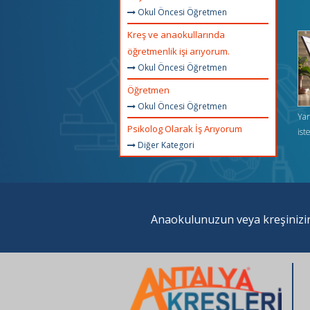
Okul Öncesi Öğretmen
Kreş ve anaokullarında
öğretmenlik işi arıyorum.
Okul Öncesi Öğretmen
Öğretmen
Okul Öncesi Öğretmen
Yar
Psikolog Olarak İş Arıyorum
ist
Diğer Kategori
Anaokulunuzun veya kreşinizin