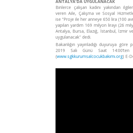
ANTALYA'DA UYGULANACAK
Binlerce çalışan kadını yakından ilgil
veren Aile, Çalışma ve Sosyal Hizmet
ise “Proje ile her anneye 650 lira (100 
yapılan yardım 169 milyon lirayı (26 mi
Antalya, Bursa, Elazığ, İstanbul, İzmir v
uygulanacak'' dedi.
Bakanlığın yayınladığı duyuruya göre p
2019 Salı Günü Saat 14:00’ten İ
(
www.sgkkurumsalcocukbakımı.org
) E-De