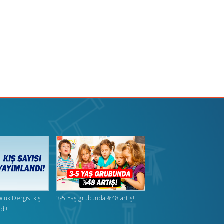
cuk Dergisi kış
3-5 Yaş grubunda %48 artış!
dı!