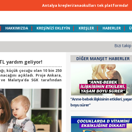
Antalya kreşleri/anaokulları tek platformda!
HAKKIMIZDA
KREŞİNİZİ EKLEYİN
KREŞLER
HABERLER
Ü
ATLARIMIZ
Bizi takip
DIĞER MANŞET HABERLER
TL yardım geliyor!
ığı, küçük çocuğu olan 10 bin 250
nacağını açıkladı. Proje Ankara,
ir ve Malatya'da SGK tarafından
“Anne-bebek ilişkisinin etkileri, yaş
boyu sürer”