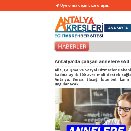
Üye olmak için bize ulaşın:
ANA SAYFA
REKLAM FİY
HABERLER
Antalya'da çalışan annelere 650 
Aile, Çalışma ve Sosyal Hizmetler Bakanl
kadına aylık 100 avro mali destek sağla
Antalya, Bursa, Elazığ, İstanbul, İzm
uygulanacak.