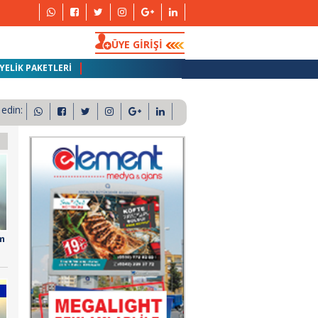
ÜYE GİRİŞİ
YELİK PAKETLERİ
 edin:
am