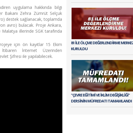
endiren uygulama hakkında bilgi
ler Bakanı Zehra Zümrüt Selçuk
avro) destek sağlanacak, toplamda
lyon avro) bulacak. Proje Ankara,
e Malatya illerinde SGK tarafında
81 İLE ÖLÇME DEĞERLENDİRME MERKE
rojeye için ön kayıtlar 15 Ekim
KURULDU
tibaren İnternet Üzerinden
vlet Şifresi ile yapılabilecek.
"ÇEVRE EĞİTİMİ VE İKLİM DEĞİŞİKLİĞİ"
DERSİNİN MÜFREDATI TAMAMLANDI