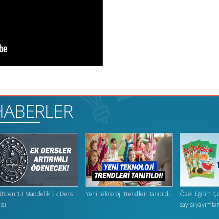
HABERLER
B'den 13 Maddelik Ek Ders
Yeni teknoloji trendleri tanıtıldı.
Özel Eğitim Ço
ısı
sayısı yayımlan