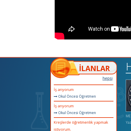
İLANLAR
hepsi
İş arıyorum
Okul Öncesi Öğretmen
İş arıyorum
Okul Öncesi Öğretmen
ME
Kreşlerde öğretmenlik yapmak
Yaz
istiyorum.