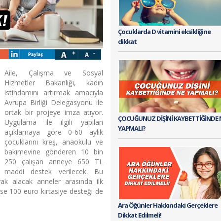
Çocuklarda D vitamini eksikliğine
dikkat
Aile, Çalışma ve Sosyal
Hizmetler Bakanlığı, kadın
istihdamını artırmak amacıyla
Avrupa Birliği Delegasyonu ile
ortak bir projeye imza atıyor.
ÇOCUĞUNUZ DİŞİNİ KAYBETTİĞİNDE 
Uygulama ile ilgili yapılan
YAPMALI?
açıklamaya göre 0-60 aylık
çocuklarını kreş, anaokulu ve
bakımevine gönderen 10 bin
250 çalışan anneye 650 TL
maddi destek verilecek. Bu
ak alacak anneler arasında ilk
se 100 euro kırtasiye desteği de
Ara Öğünler Hakkındaki Gerçeklere
Dikkat Edilmeli!