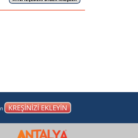
KREŞİNİZİ EKLEYİN
en