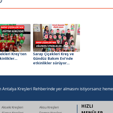
ekleri Kreş'ten
Saray Çiçekleri Kreş ve
kinlikler...
Gündüz Bakım Evi'nde
etkinlikler sürüyor...
 Antalya Kreşleri Rehberinde yer almasını istiyorsanız hem
HIZLI
Akseki Kreşleri
Aksu Kreşleri
MENÜLER
Alanya Kreşleri
Demre Kreşleri