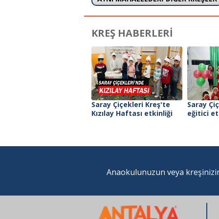
KREŞ HABERLERİ
Saray Çiçekleri Kreş'te
Saray Çiç
Kızılay Haftası etkinliği
eğitici et
Anaokulunuzun veya kreşinizin