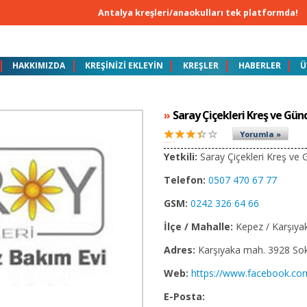
Antalya kreşleri/anaokulları tek platformda!
HAKKIMIZDA
KREŞİNİZİ EKLEYİN
KREŞLER
HABERLER
Ü
ATLARIMIZ
Saray Çiçekleri Kreş ve Gün
Yorumla »
Yetkili:
Saray Çiçekleri Kreş ve
Telefon:
0507 470 67 77
GSM:
0242 326 64 66
İlçe / Mahalle:
Kepez / Karşıya
Adres:
Karşıyaka mah. 3928 So
Web:
https://www.facebook.com/
E-Posta: