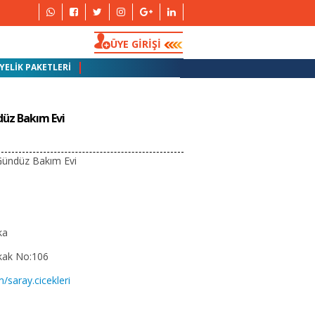
ÜYE GİRİŞİ
YELİK PAKETLERİ
düz Bakım Evi
 Gündüz Bakım Evi
ka
kak No:106
saray.cicekleri